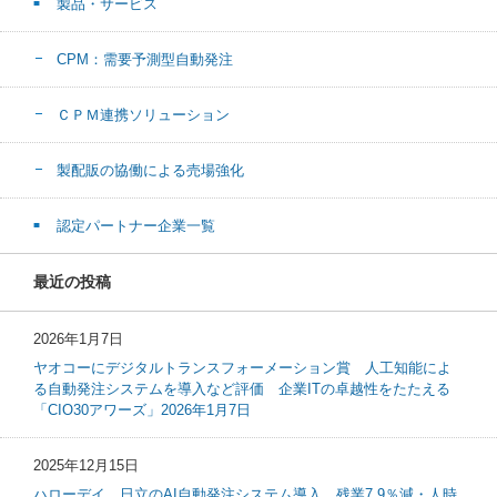
製品・サービス
CPM：需要予測型自動発注
ＣＰＭ連携ソリューション
製配販の協働による売場強化
認定パートナー企業一覧
最近の投稿
2026年1月7日
ヤオコーにデジタルトランスフォーメーション賞 人工知能によ
る自動発注システムを導入など評価 企業ITの卓越性をたたえる
「CIO30アワーズ」2026年1月7日
2025年12月15日
ハローデイ、日立のAI自動発注システム導入、残業7.9％減・人時