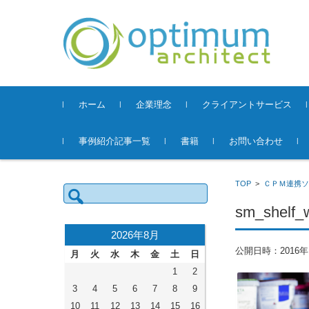
コンテンツに移動
ホーム
企業理念
クライアントサービス
事例紹介記事一覧
書籍
お問い合わせ
TOP
>
ＣＰＭ連携ソ
検
索:
sm_shelf
2026年8月
公開日時：
2016
月
火
水
木
金
土
日
1
2
3
4
5
6
7
8
9
10
11
12
13
14
15
16