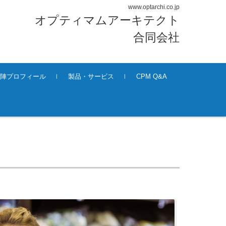
www.optarchi.co.jp
オプティマムアーキテクト
合同会社
陣プロフィール
製品・サービス
CPM Q&A