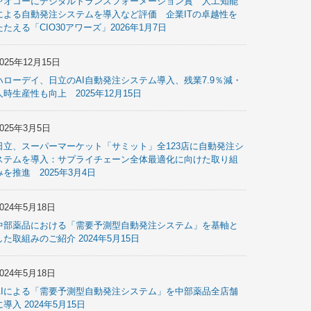
ヤオコーにデジタルトランスフォーメーション賞 人工知能
による自動発注システムを導入など評価 企業ITの卓越性を
たたえる「CIO30アワーズ」2026年1月7日
2025年12月15日
ハローデイ、日立のAI自動発注システム導入、残業7.9％減・
人時生産性も向上 2025年12月15日
2025年3月5日
日立、スーパーマーケット「サミット」全123店に自動発注シ
ステムを導入：サプライチェーン全体最適化に向けた取り組
みを推進 2025年3月4日
2024年5月18日
中部薬品における「需要予測型自動発注システム」を基軸と
した取組みのご紹介 2024年5月15日
2024年5月18日
AIによる「需要予測型自動発注システム」を中部薬品全店舗
に導入 2024年5月15日