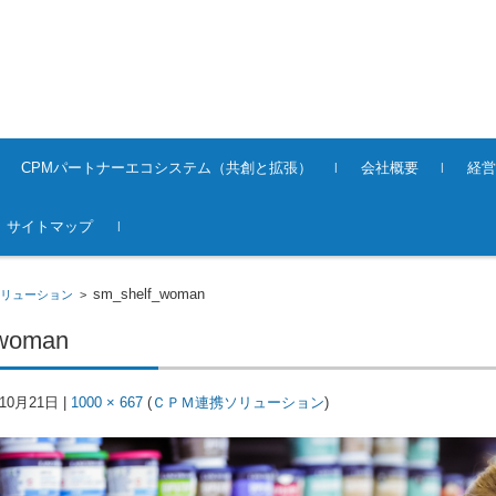
CPMパートナーエコシステム（共創と拡張）
会社概要
経営
サイトマップ
sm_shelf_woman
リューション
>
_woman
年10月21日
|
1000 × 667
(
ＣＰＭ連携ソリューション
)