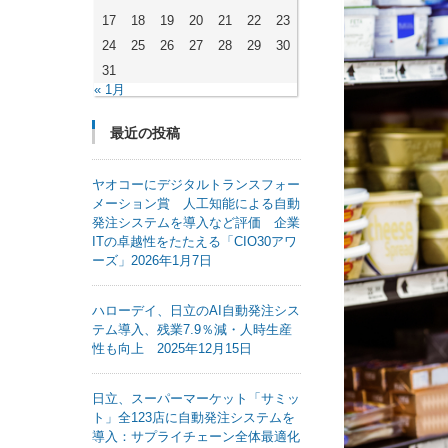
17
18
19
20
21
22
23
24
25
26
27
28
29
30
31
« 1月
最近の投稿
ヤオコーにデジタルトランスフォー
メーション賞 人工知能による自動
発注システムを導入など評価 企業
ITの卓越性をたたえる「CIO30アワ
ーズ」2026年1月7日
ハローデイ、日立のAI自動発注シス
テム導入、残業7.9％減・人時生産
性も向上 2025年12月15日
日立、スーパーマーケット「サミッ
ト」全123店に自動発注システムを
導入：サプライチェーン全体最適化