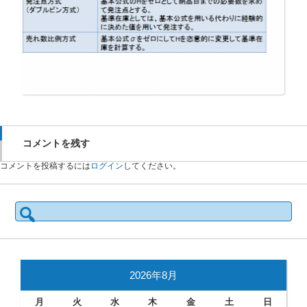
コメントを残す
コメントを投稿するには
ログイン
してください。
検
索:
2026年8月
月
火
水
木
金
土
日