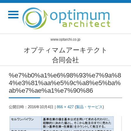
www.optarchi.co.jp
オプティマムアーキテクト
合同会社
%e7%b0%a1%e6%98%93%e7%9a%8
4%e3%81%aa%e5%9c%a8%e5%ba%
ab%e7%ae%a1%e7%90%86
公開日時：
2016年10月4日
|
866 × 427
(
製品・サービス
)