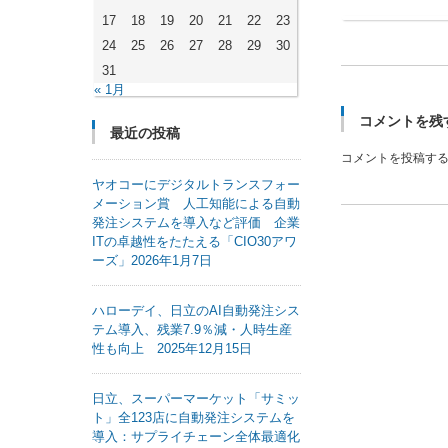
17
18
19
20
21
22
23
24
25
26
27
28
29
30
31
« 1月
コメントを残
最近の投稿
コメントを投稿す
ヤオコーにデジタルトランスフォー
メーション賞 人工知能による自動
発注システムを導入など評価 企業
ITの卓越性をたたえる「CIO30アワ
ーズ」2026年1月7日
ハローデイ、日立のAI自動発注シス
テム導入、残業7.9％減・人時生産
性も向上 2025年12月15日
日立、スーパーマーケット「サミッ
ト」全123店に自動発注システムを
導入：サプライチェーン全体最適化