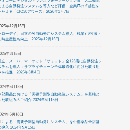
ヤオコーにデジタルトランスフォーメーション賞 人工知能
による自動発注システムを導入など評価 企業ITの卓越性を
たたえる「CIO30アワーズ」2026年1月7日
2025年12月15日
ハローデイ、日立のAI自動発注システム導入、残業7.9％減・
人時生産性も向上 2025年12月15日
2025年3月5日
日立、スーパーマーケット「サミット」全123店に自動発注シ
ステムを導入：サプライチェーン全体最適化に向けた取り組
みを推進 2025年3月4日
2024年5月18日
中部薬品における「需要予測型自動発注システム」を基軸と
した取組みのご紹介 2024年5月15日
2024年5月18日
AIによる「需要予測型自動発注システム」を中部薬品全店舗
に導入 2024年5月15日