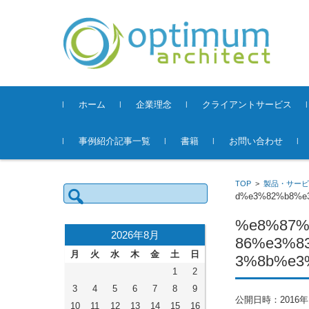
コンテンツに移動
ホーム
企業理念
クライアントサービス
事例紹介記事一覧
書籍
お問い合わせ
TOP
>
製品・サービ
検
索:
d%e3%82%b8%e
%e8%87%
2026年8月
86%e3%8
月
火
水
木
金
土
日
3%8b%e3
1
2
3
4
5
6
7
8
9
公開日時：
2016
10
11
12
13
14
15
16