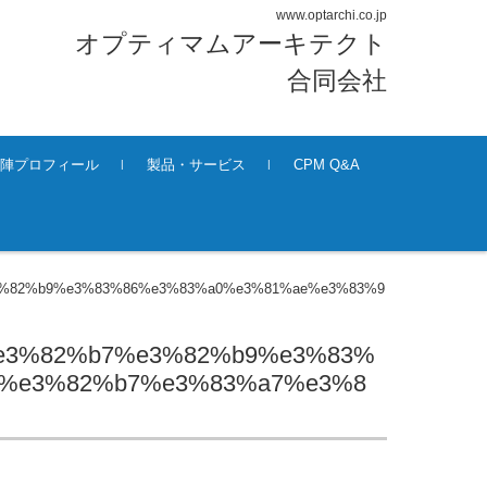
www.optarchi.co.jp
オプティマムアーキテクト
合同会社
陣プロフィール
製品・サービス
CPM Q&A
%82%b9%e3%83%86%e3%83%a0%e3%81%ae%e3%83%9
e3%82%b7%e3%82%b9%e3%83%
8%e3%82%b7%e3%83%a7%e3%8