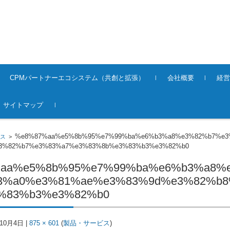
CPMパートナーエコシステム（共創と拡張）
会社概要
経営
サイトマップ
%e8%87%aa%e5%8b%95%e7%99%ba%e6%b3%a8%e3%82%b7%e3
ス
>
3%82%b7%e3%83%a7%e3%83%8b%e3%83%b3%e3%82%b0
aa%e5%8b%95%e7%99%ba%e6%b3%a8%
3%a0%e3%81%ae%e3%83%9d%e3%82%b
%83%b3%e3%82%b0
年10月4日
|
875 × 601
(
製品・サービス
)