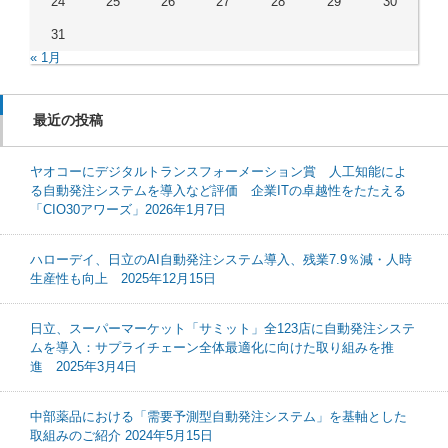
24
25
26
27
28
29
30
31
« 1月
最近の投稿
ヤオコーにデジタルトランスフォーメーション賞 人工知能によ
る自動発注システムを導入など評価 企業ITの卓越性をたたえる
「CIO30アワーズ」2026年1月7日
ハローデイ、日立のAI自動発注システム導入、残業7.9％減・人時
生産性も向上 2025年12月15日
日立、スーパーマーケット「サミット」全123店に自動発注システ
ムを導入：サプライチェーン全体最適化に向けた取り組みを推
進 2025年3月4日
中部薬品における「需要予測型自動発注システム」を基軸とした
取組みのご紹介 2024年5月15日