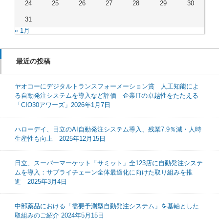
24
25
26
27
28
29
30
31
« 1月
最近の投稿
ヤオコーにデジタルトランスフォーメーション賞 人工知能によ
る自動発注システムを導入など評価 企業ITの卓越性をたたえる
「CIO30アワーズ」2026年1月7日
ハローデイ、日立のAI自動発注システム導入、残業7.9％減・人時
生産性も向上 2025年12月15日
日立、スーパーマーケット「サミット」全123店に自動発注システ
ムを導入：サプライチェーン全体最適化に向けた取り組みを推
進 2025年3月4日
中部薬品における「需要予測型自動発注システム」を基軸とした
取組みのご紹介 2024年5月15日